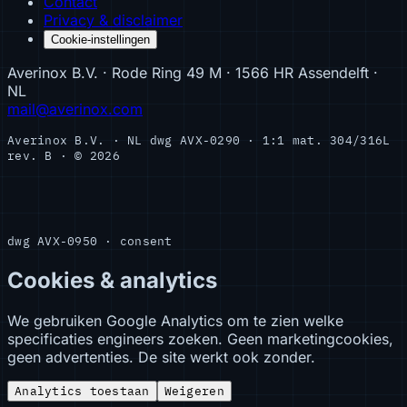
Contact
Privacy & disclaimer
Cookie-instellingen
Averinox B.V. · Rode Ring 49 M · 1566 HR Assendelft ·
NL
mail@averinox.com
Averinox B.V. · NL
dwg AVX-0290 · 1:1
mat. 304/316L
rev. B · © 2026
dwg AVX-0950 · consent
Cookies & analytics
We gebruiken Google Analytics om te zien welke
specificaties engineers zoeken. Geen marketingcookies,
geen advertenties. De site werkt ook zonder.
Analytics toestaan
Weigeren