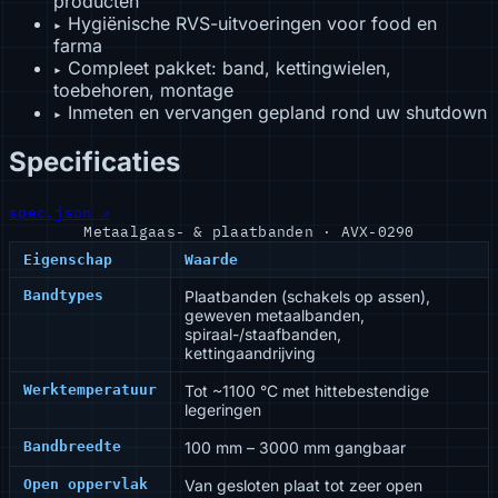
producten
Hygiënische RVS-uitvoeringen voor food en
▸
farma
Compleet pakket: band, kettingwielen,
▸
toebehoren, montage
Inmeten en vervangen gepland rond uw shutdown
▸
Specificaties
spec.json ↗
Metaalgaas- & plaatbanden · AVX-0290
Eigenschap
Waarde
Bandtypes
Plaatbanden (schakels op assen),
geweven metaalbanden,
spiraal-/staafbanden,
kettingaandrijving
Werktemperatuur
Tot ~1100 °C met hittebestendige
legeringen
Bandbreedte
100 mm – 3000 mm gangbaar
Open oppervlak
Van gesloten plaat tot zeer open