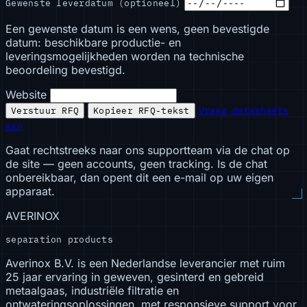
Gewenste leverdatum (optioneel)
Een gewenste datum is een wens, geen bevestigde
datum: beschikbare productie- en
leveringsmogelijkheden worden na technische
beoordeling bevestigd.
Website
Verstuur RFQ
Kopieer RFQ-tekst
Vraag datasheets
aan
Gaat rechtstreeks naar ons supportteam via de chat op
de site — geen accounts, geen tracking. Is de chat
onbereikbaar, dan opent dit een e-mail op uw eigen
apparaat.
AVERINOX
separation products
Averinox B.V. is een Nederlandse leverancier met ruim
25 jaar ervaring in geweven, gesinterd en gebreid
metaalgaas, industriële filtratie en
ontwateringsoplossingen, met responsieve support voor