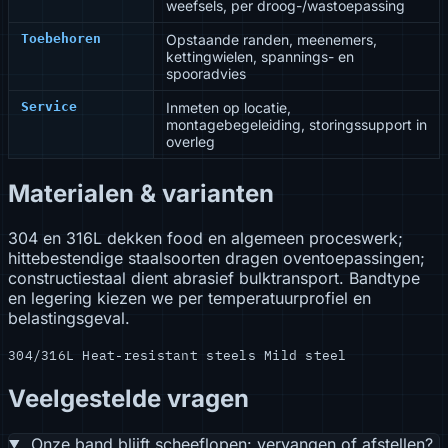
weefsels, per droog-/wastoepassing
Toebehoren
Opstaande randen, meenemers,
kettingwielen, spannings- en
spooradvies
Service
Inmeten op locatie,
montagebegeleiding, storingssupport in
overleg
Materialen & varianten
304 en 316L dekken food en algemeen proceswerk;
hittebestendige staalsoorten dragen oventoepassingen;
constructiestaal dient abrasief bulktransport. Bandtype
en legering kiezen we per temperatuurprofiel en
belastingsgeval.
304/316L
Heat-resistant steels
Mild steel
Veelgestelde vragen
Onze band blijft scheeflopen: vervangen of afstellen?