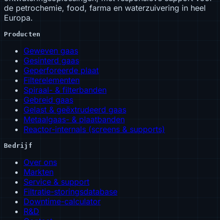
de petrochemie, food, farma en waterzuivering in heel
Europa.
Producten
Geweven gaas
Gesinterd gaas
Geperforeerde plaat
Filterelementen
Spiraal- & filterbanden
Gebreid gaas
Gelast & geëxtrudeerd gaas
Metaalgaas- & plaatbanden
Reactor-internals (screens & supports)
Bedrijf
Over ons
Markten
Service & support
Filtratie-storingsdatabase
Downtime-calculator
R&D