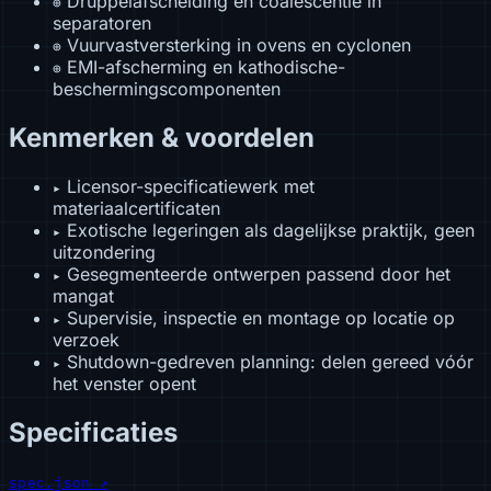
Druppelafscheiding en coalescentie in
⊕
separatoren
Vuurvastversterking in ovens en cyclonen
⊕
EMI-afscherming en kathodische-
⊕
beschermingscomponenten
Kenmerken & voordelen
Licensor-specificatiewerk met
▸
materiaalcertificaten
Exotische legeringen als dagelijkse praktijk, geen
▸
uitzondering
Gesegmenteerde ontwerpen passend door het
▸
mangat
Supervisie, inspectie en montage op locatie op
▸
verzoek
Shutdown-gedreven planning: delen gereed vóór
▸
het venster opent
Specificaties
spec.json ↗