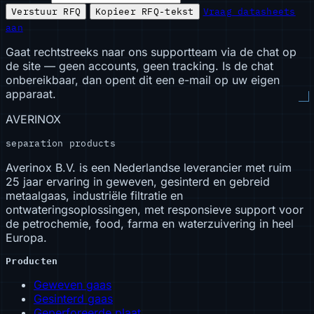
Verstuur RFQ
Kopieer RFQ-tekst
Vraag datasheets
aan
Gaat rechtstreeks naar ons supportteam via de chat op
de site — geen accounts, geen tracking. Is de chat
onbereikbaar, dan opent dit een e-mail op uw eigen
apparaat.
AVERINOX
separation products
Averinox B.V. is een Nederlandse leverancier met ruim
25 jaar ervaring in geweven, gesinterd en gebreid
metaalgaas, industriële filtratie en
ontwateringsoplossingen, met responsieve support voor
de petrochemie, food, farma en waterzuivering in heel
Europa.
Producten
Geweven gaas
Gesinterd gaas
Geperforeerde plaat