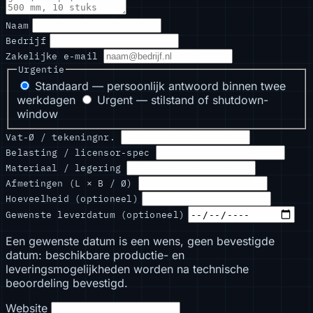
Naam
Bedrijf
Zakelijke e-mail
Urgentie
Standaard — persoonlijk antwoord binnen twee
werkdagen
Urgent — stilstand of shutdown-
window
Vat-Ø / tekeningnr.
Belasting / licensor-spec
Materiaal / legering
Afmetingen (L × B / Ø)
Hoeveelheid (optioneel)
Gewenste leverdatum (optioneel)
Een gewenste datum is een wens, geen bevestigde
datum: beschikbare productie- en
leveringsmogelijkheden worden na technische
beoordeling bevestigd.
Website