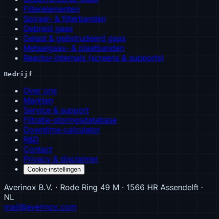
Filterelementen
Spiraal- & filterbanden
Gebreid gaas
Gelast & geëxtrudeerd gaas
Metaalgaas- & plaatbanden
Reactor-internals (screens & supports)
Bedrijf
Over ons
Markten
Service & support
Filtratie-storingsdatabase
Downtime-calculator
R&D
Contact
Privacy & disclaimer
Cookie-instellingen
Averinox B.V. · Rode Ring 49 M · 1566 HR Assendelft ·
NL
mail@averinox.com