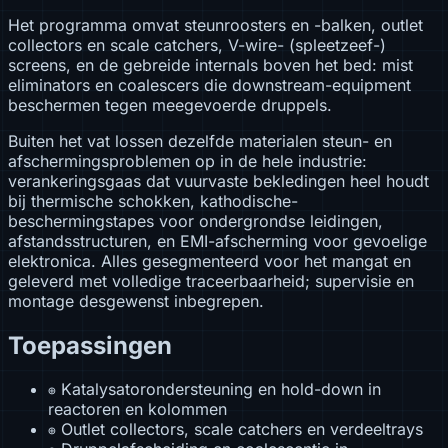
Het programma omvat steunroosters en -balken, outlet
collectors en scale catchers, V-wire- (spleetzeef-)
screens, en de gebreide internals boven het bed: mist
eliminators en coalescers die downstream-equipment
beschermen tegen meegevoerde druppels.
Buiten het vat lossen dezelfde materialen steun- en
afschermingsproblemen op in de hele industrie:
verankeringsgaas dat vuurvaste bekledingen heel houdt
bij thermische schokken, kathodische-
beschermingstapes voor ondergrondse leidingen,
afstandsstructuren, en EMI-afscherming voor gevoelige
elektronica. Alles gesegmenteerd voor het mangat en
geleverd met volledige traceerbaarheid; supervisie en
montage desgewenst inbegrepen.
Toepassingen
Katalysatorondersteuning en hold-down in
⊕
reactoren en kolommen
Outlet collectors, scale catchers en verdeeltrays
⊕